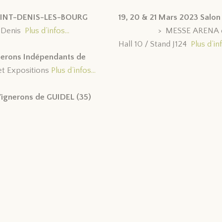
 SAINT-DENIS-LES-BOURG
19, 20 & 21 Mars 2023 Sa
Denis
Plus d’infos…
> MESSE ARENA de DÜSS
Hall 10 / Stand J124
Plus d’i
gnerons Indépendants de
et Expositions
Plus d’infos…
 Vignerons de GUIDEL (35)
fos…