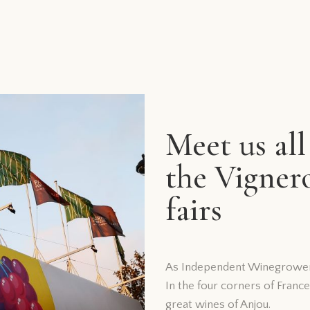
Meet us all
the Vigner
fairs
As Independent Winegrowers
In the four corners of Fran
great wines of Anjou.